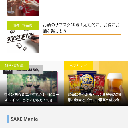
お酒のサブスク10選！定期的に、お得にお
雑学･豆知識
酒を楽しもう！
雑学･豆知識
ペアリング
ワイン初心者におすすめ！「ビコー
焼売に合うお酒とは？新発売の3種
ズ ワイン」とは？おさえておき...
類の焼売とビールで最高の組み合...
SAKE Mania