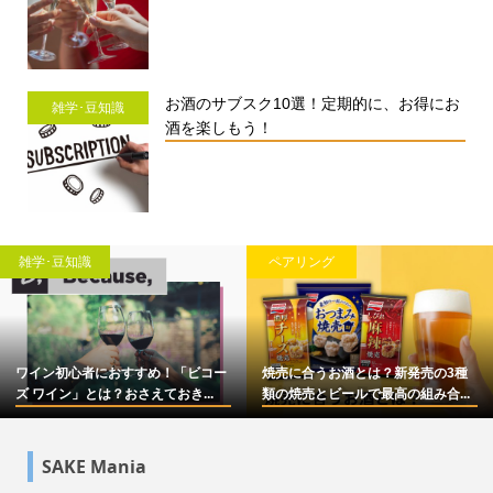
お酒のサブスク10選！定期的に、お得にお
雑学･豆知識
酒を楽しもう！
雑学･豆知識
ペアリング
ワイン初心者におすすめ！「ビコー
焼売に合うお酒とは？新発売の3種
ズ ワイン」とは？おさえておき...
類の焼売とビールで最高の組み合...
SAKE Mania