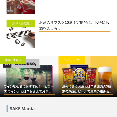
お酒のサブスク10選！定期的に、お得にお
雑学･豆知識
酒を楽しもう！
雑学･豆知識
ペアリング
ワイン初心者におすすめ！「ビコー
焼売に合うお酒とは？新発売の3種
ズ ワイン」とは？おさえておき...
類の焼売とビールで最高の組み合...
SAKE Mania