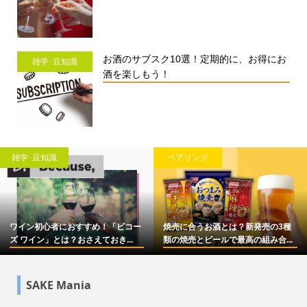
お酒のサブスク10選！定期的に、お得にお
雑学･豆知識
酒を楽しもう！
雑学･豆知識
ペアリング
ワイン初心者におすすめ！「ビコー
焼売に合うお酒とは？新発売の3種
ズ ワイン」とは？おさえておき...
類の焼売とビールで最高の組み合...
SAKE Mania