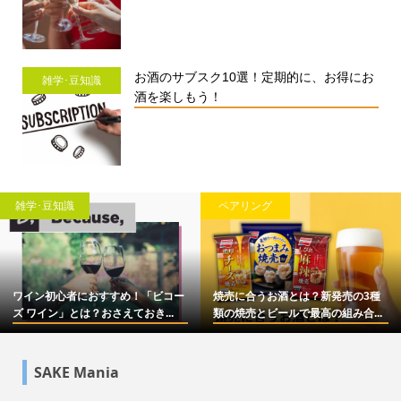
お酒のサブスク10選！定期的に、お得にお
雑学･豆知識
酒を楽しもう！
雑学･豆知識
ペアリング
ワイン初心者におすすめ！「ビコー
焼売に合うお酒とは？新発売の3種
ズ ワイン」とは？おさえておき...
類の焼売とビールで最高の組み合...
SAKE Mania