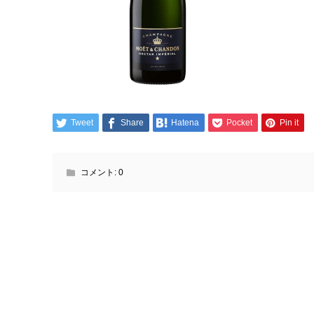
Tweet
Share
Hatena
Pocket
Pin it
コメント:
0