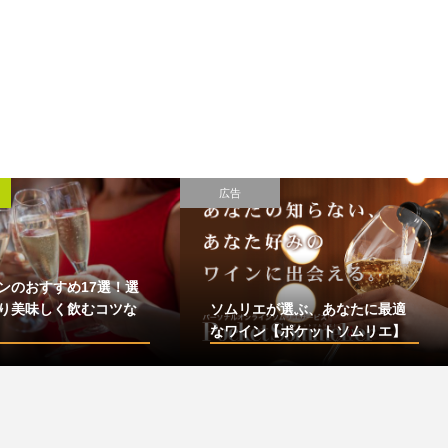
雑学･豆知識
広告
7選！選
コツな
ソムリエが選ぶ、あなたに最適
お酒のサ
なワイン【ポケットソムリエ】
に、お得