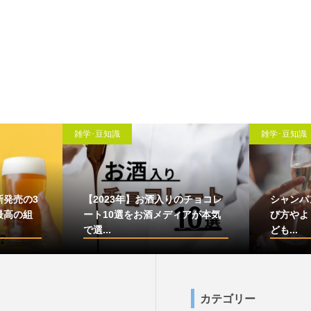
雑学･豆知識
雑学･豆知識
【2023年】お酒入りのチョコレ
シャンパンのおすすめ1
ート10選をお酒メディアが本気
び方やより美味しく飲む
で選...
ども...
カテゴリー