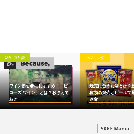
ペアリング
心者におすすめ！「ビ
焼売に合うお酒とは？新発売の3
ワイン」とは？おさえて
種類の焼売とビールで最高の組
み合...
SAKE Mania