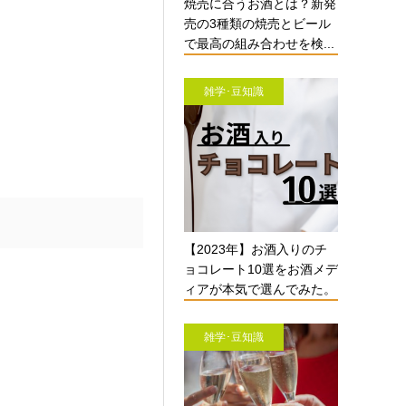
焼売に合うお酒とは？新発
売の3種類の焼売とビール
で最高の組み合わせを検...
雑学･豆知識
【2023年】お酒入りのチ
ョコレート10選をお酒メデ
ィアが本気で選んでみた。
雑学･豆知識