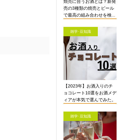
焼売に合うお酒とは？新発
売の3種類の焼売とビール
で最高の組み合わせを検...
雑学･豆知識
【2023年】お酒入りのチ
ョコレート10選をお酒メデ
ィアが本気で選んでみた。
雑学･豆知識