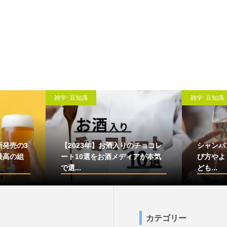
雑学･豆知識
雑学･豆知識
新発売の3
【2023年】お酒入りのチョコレ
シャンパ
最高の組
ート10選をお酒メディアが本気
び方やよ
で選...
ども...
カテゴリー