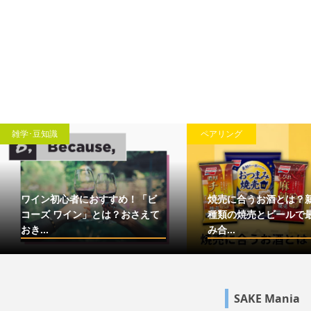
雑学･豆知識
ペアリング
ワイン初心者におすすめ！「ビ
焼売に合うお酒とは？
コーズ ワイン」とは？おさえて
種類の焼売とビールで
おき...
み合...
SAKE Mania