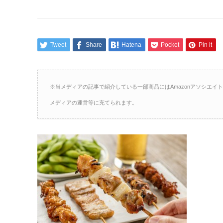
Tweet
Share
Hatena
Pocket
Pin it
※当メディアの記事で紹介している一部商品にはAmazonアソシエ
メディアの運営等に充てられます。