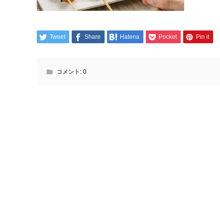
Tweet
Share
Hatena
Pocket
Pin it
コメント:
0