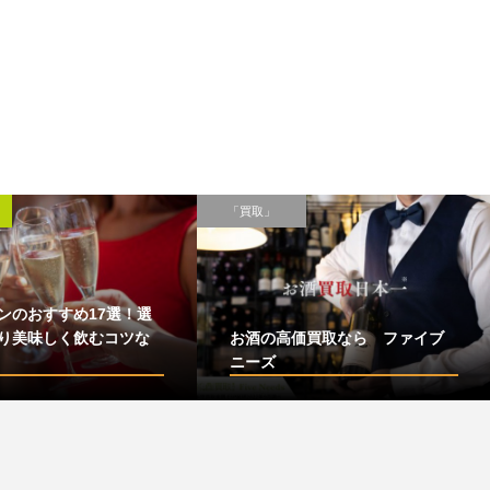
「買取」
ンのおすすめ17選！選
り美味しく飲むコツな
お酒の高価買取なら ファイブ
ニーズ