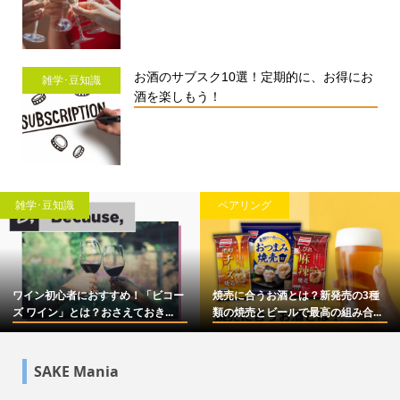
お酒のサブスク10選！定期的に、お得にお
雑学･豆知識
酒を楽しもう！
雑学･豆知識
ペアリング
ワイン初心者におすすめ！「ビコー
焼売に合うお酒とは？新発売の3種
ズ ワイン」とは？おさえておき...
類の焼売とビールで最高の組み合...
SAKE Mania