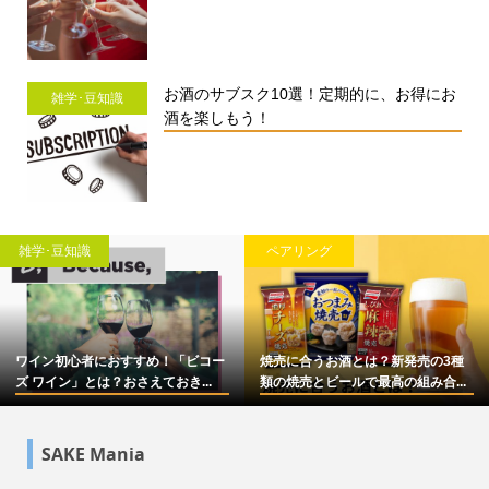
お酒のサブスク10選！定期的に、お得にお
雑学･豆知識
酒を楽しもう！
雑学･豆知識
ペアリング
ワイン初心者におすすめ！「ビコー
焼売に合うお酒とは？新発売の3種
ズ ワイン」とは？おさえておき...
類の焼売とビールで最高の組み合...
SAKE Mania