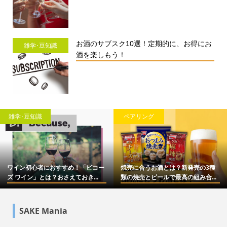
お酒のサブスク10選！定期的に、お得にお
雑学･豆知識
酒を楽しもう！
雑学･豆知識
ペアリング
ワイン初心者におすすめ！「ビコー
焼売に合うお酒とは？新発売の3種
ズ ワイン」とは？おさえておき...
類の焼売とビールで最高の組み合...
SAKE Mania