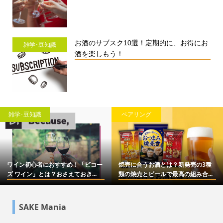
お酒のサブスク10選！定期的に、お得にお
雑学･豆知識
酒を楽しもう！
雑学･豆知識
ペアリング
ワイン初心者におすすめ！「ビコー
焼売に合うお酒とは？新発売の3種
ズ ワイン」とは？おさえておき...
類の焼売とビールで最高の組み合...
SAKE Mania