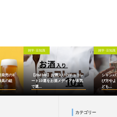
雑学･豆知識
雑学･豆知識
新発売の3
【2023年】お酒入りのチョコレ
シャンパ
最高の組
ート10選をお酒メディアが本気
び方やよ
で選...
ども...
カテゴリー