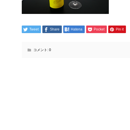
Tweet
Share
Hatena
Pocket
Pin it
コメント:
0