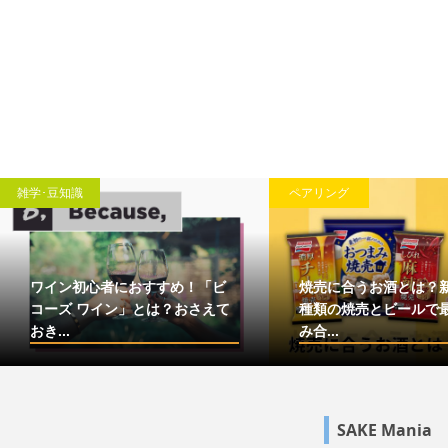
雑学･豆知識
ペアリング
ワイン初心者におすすめ！「ビ
焼売に合うお酒とは？
コーズ ワイン」とは？おさえて
種類の焼売とビールで
おき...
み合...
SAKE Mania