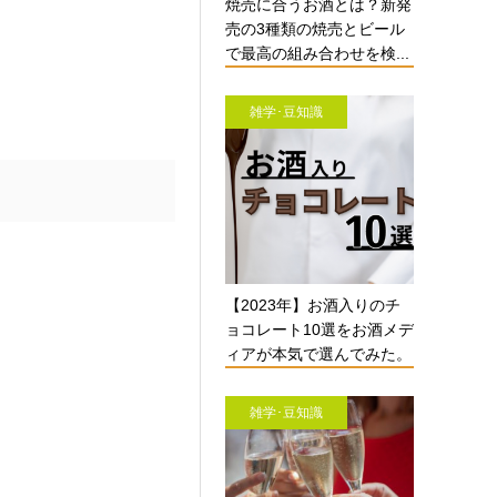
焼売に合うお酒とは？新発
売の3種類の焼売とビール
で最高の組み合わせを検...
雑学･豆知識
【2023年】お酒入りのチ
ョコレート10選をお酒メデ
ィアが本気で選んでみた。
雑学･豆知識