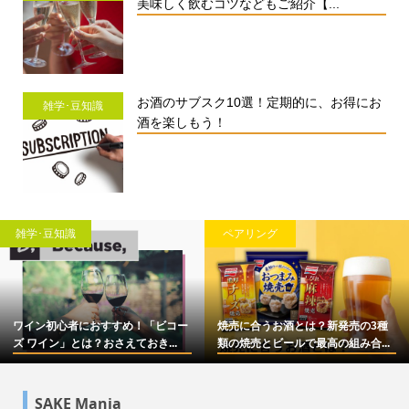
美味しく飲むコツなどもご紹介【...
お酒のサブスク10選！定期的に、お得にお
雑学･豆知識
酒を楽しもう！
雑学･豆知識
ペアリング
ワイン初心者におすすめ！「ビコー
焼売に合うお酒とは？新発売の3種
ズ ワイン」とは？おさえておき...
類の焼売とビールで最高の組み合...
SAKE Mania