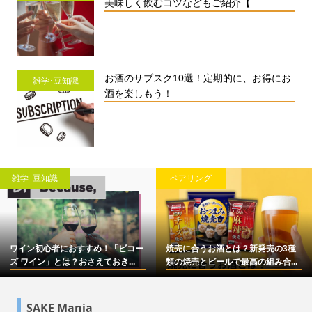
美味しく飲むコツなどもご紹介【...
お酒のサブスク10選！定期的に、お得にお
雑学･豆知識
酒を楽しもう！
雑学･豆知識
ペアリング
ワイン初心者におすすめ！「ビコー
焼売に合うお酒とは？新発売の3種
ズ ワイン」とは？おさえておき...
類の焼売とビールで最高の組み合...
SAKE Mania