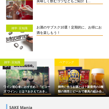
美味しく飲むコツなどもご紹介【...
お酒のサブスク10選！定期的に、お得にお
雑学･豆知識
酒を楽しもう！
雑学･豆知識
ペアリング
ワイン初心者におすすめ！「ビコー
焼売に合うお酒とは？新発売の3種
ズ ワイン」とは？おさえておき...
類の焼売とビールで最高の組み合...
SAKE Mania