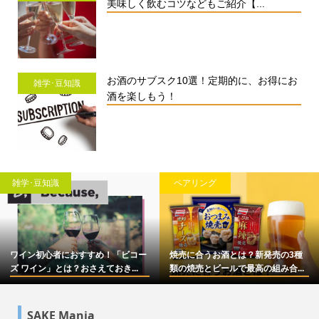
美味しく飲むコツなどもご紹介【...
お酒のサブスク10選！定期的に、お得にお
雑学･豆知識
酒を楽しもう！
雑学･豆知識
ペアリング
ワイン初心者におすすめ！「ビコー
焼売に合うお酒とは？新発売の3種
ズ ワイン」とは？おさえておき...
類の焼売とビールで最高の組み合...
SAKE Mania