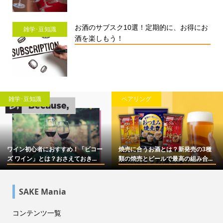
お酒のサブスク10選！定期的に、お得にお
雑学･豆知識
酒を楽しもう！
雑学･豆知識
ペアリング
ワイン初心者におすすめ！「ビコー
焼売に合うお酒とは？新発売の3種
ズ ワイン」とは？おさえておき...
類の焼売とビールで最高の組み合...
SAKE Mania
コンテンツ一覧