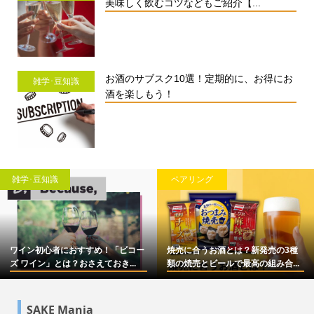
美味しく飲むコツなどもご紹介【...
お酒のサブスク10選！定期的に、お得にお
雑学･豆知識
酒を楽しもう！
雑学･豆知識
ペアリング
ワイン初心者におすすめ！「ビコー
焼売に合うお酒とは？新発売の3種
ズ ワイン」とは？おさえておき...
類の焼売とビールで最高の組み合...
SAKE Mania