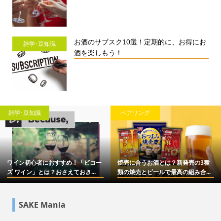
お酒のサブスク10選！定期的に、お得にお
雑学･豆知識
酒を楽しもう！
雑学･豆知識
ペアリング
ワイン初心者におすすめ！「ビコー
焼売に合うお酒とは？新発売の3種
ズ ワイン」とは？おさえておき...
類の焼売とビールで最高の組み合...
SAKE Mania