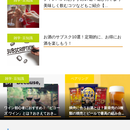
雑学･豆知識
美味しく飲むコツなどもご紹介【...
お酒のサブスク10選！定期的に、お得にお
雑学･豆知識
酒を楽しもう！
雑学･豆知識
ペアリング
ワイン初心者におすすめ！「ビコー
焼売に合うお酒とは？新発売の3種
ズ ワイン」とは？おさえておき...
類の焼売とビールで最高の組み合...