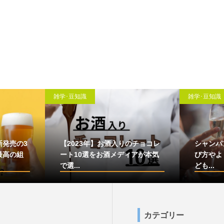
雑学･豆知識
雑学･豆知識
新発売の3
【2023年】お酒入りのチョコレ
シャンパ
最高の組
ート10選をお酒メディアが本気
び方やよ
で選...
ども...
カテゴリー