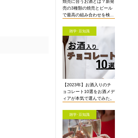
焼売に合うお酒とは？新発
売の3種類の焼売とビール
で最高の組み合わせを検...
雑学･豆知識
【2023年】お酒入りのチ
ョコレート10選をお酒メデ
ィアが本気で選んでみた。
雑学･豆知識