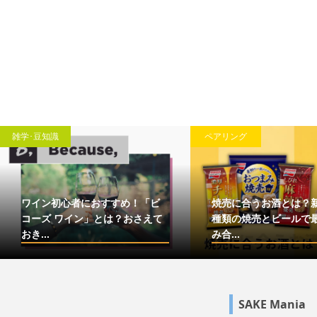
雑学･豆知識
ペアリング
ワイン初心者におすすめ！「ビ
焼売に合うお酒とは？
コーズ ワイン」とは？おさえて
種類の焼売とビールで
おき...
み合...
SAKE Mania