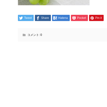
Tweet
Share
Hatena
Pocket
Pin it
コメント:
0