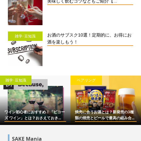
美味しく飲むコツなどもご紹介【...
お酒のサブスク10選！定期的に、お得にお
雑学･豆知識
酒を楽しもう！
雑学･豆知識
ペアリング
ワイン初心者におすすめ！「ビコー
焼売に合うお酒とは？新発売の3種
ズ ワイン」とは？おさえておき...
類の焼売とビールで最高の組み合...
SAKE Mania