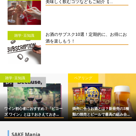
美味しく飲むコツなどもご紹介【...
お酒のサブスク10選！定期的に、お得にお
雑学･豆知識
酒を楽しもう！
雑学･豆知識
ペアリング
ワイン初心者におすすめ！「ビコー
焼売に合うお酒とは？新発売の3種
ズ ワイン」とは？おさえておき...
類の焼売とビールで最高の組み合...
SAKE Mania