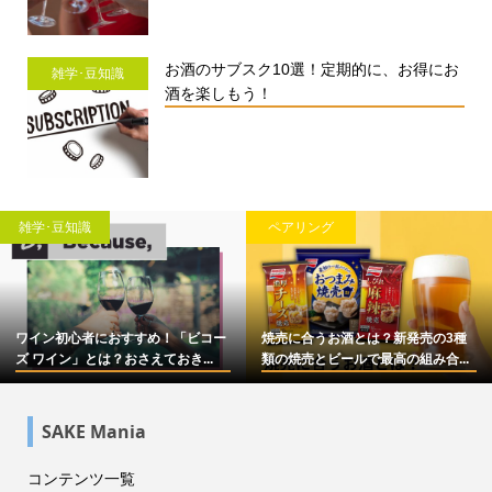
お酒のサブスク10選！定期的に、お得にお
雑学･豆知識
酒を楽しもう！
雑学･豆知識
ペアリング
ワイン初心者におすすめ！「ビコー
焼売に合うお酒とは？新発売の3種
ズ ワイン」とは？おさえておき...
類の焼売とビールで最高の組み合...
SAKE Mania
コンテンツ一覧