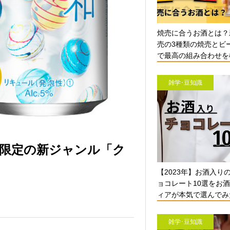
焼売に合うお酒とは？
売の3種類の焼売とビ
で最高の組み合わせを検
雑学･豆知識
限定の新ジャンル「ク
【2023年】お酒入り
ョコレート10選をお
ィアが本気で選んでみ
雑学･豆知識