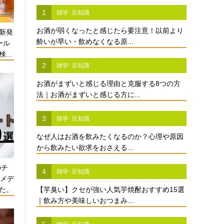
1
雑学･豆知識
お酒が弱くなったと感じたら要注意！以前より
新発
酔いが早い・飲めなくなる原...
ール
...
2
雑学･豆知識
お酒がまずいと感じる理由と克服する8つの方
法｜お酒がまずいと感じる方に...
3
雑学･豆知識
なぜ人はお酒を飲みたくなるのか？心理や原因
から飲みたい欲求をおさえる...
のチ
4
雑学･豆知識
酒メデ
た。
【芋臭い】クセが強い人気芋焼酎おすすめ15選
｜飲み方や美味しいおつまみ...