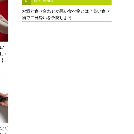
5
雑学･豆知識
お酒と食べ合わせが悪い食べ物とは？良い食べ
物で二日酔いを予防しよう
17
しく
...
！定期