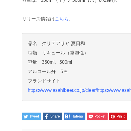
容量は、350ml（缶）と500ml（缶）の2種類。
リリース情報は
こちら
。
品名 クリアアサヒ 夏日和
種類 リキュール（発泡性）
容量 350ml、500ml
アルコール分 5％
ブランドサイト
https://www.asahibeer.co.jp/clear/
https://www.asah
Tweet
Share
Hatena
Pocket
Pin it