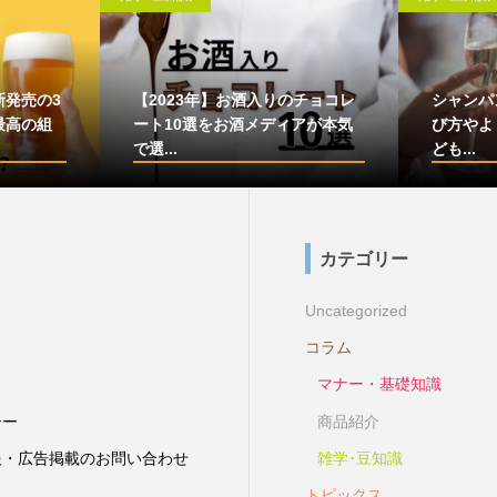
新発売の3
【2023年】お酒入りのチョコレ
シャンパ
最高の組
ート10選をお酒メディアが本気
び方やよ
で選...
ども...
カテゴリー
Uncategorized
コラム
マナー・基礎知識
シー
商品紹介
報・広告掲載のお問い合わせ
雑学･豆知識
トピックス