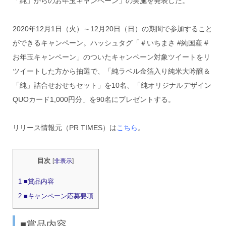
「純」からのお年玉キャンペーン」の実施を発表した。
2020年12月1日（火）～12月20日（日）の期間で参加すること
ができるキャンペーン。ハッシュタグ「＃いちまさ #純国産 #
お年玉キャンペーン」のついたキャンペーン対象ツイートをリ
ツイートした方から抽選で、「純ラベル金箔入り純米大吟醸＆
「純」詰合せおせちセット」を10名、「純オリジナルデザイン
QUOカード1,000円分」を90名にプレゼントする。
リリース情報元（PR TIMES）は
こちら
。
目次
[
非表示
]
1
■賞品内容
2
■キャンペーン応募要項
■賞品内容