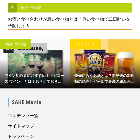
5
雑学･豆知識
お酒と食べ合わせが悪い食べ物とは？良い食べ物で二日酔いを
予防しよう
雑学･豆知識
ペアリング
ワイン初心者におすすめ！「ビコー
焼売に合うお酒とは？新発売の3種
ズ ワイン」とは？おさえておき...
類の焼売とビールで最高の組み合...
SAKE Mania
コンテンツ一覧
サイトマップ
トップページ