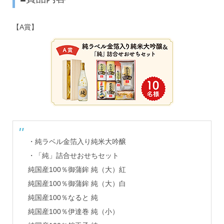
【A賞】
・純ラベル金箔入り純米大吟醸
・「純」詰合せおせちセット
純国産100％御蒲鉾 純（大）紅
純国産100％御蒲鉾 純（大）白
純国産100％なると 純
純国産100％伊達巻 純（小）