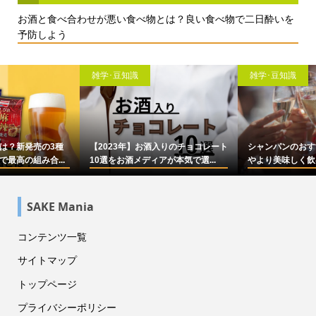
お酒と食べ合わせが悪い食べ物とは？良い食べ物で二日酔いを
予防しよう
雑学･豆知識
雑学･豆知識
【2023年】お酒入りのチョコレート
シャンパンのおすすめ17選！選び方
10選をお酒メディアが本気で選...
やより美味しく飲むコツなども...
SAKE Mania
コンテンツ一覧
サイトマップ
トップページ
プライバシーポリシー