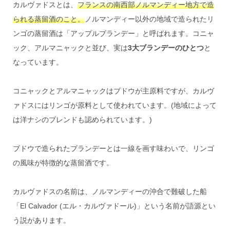
カルヴァドスとは、
フランスの南西部ノルマンディー地方で造
られる蒸留酒のこと。
ノルマンディー以外の地域で造られたリ
ンゴの蒸留酒は「アップルブランデー」と呼ばれます。コニャ
ック、アルマニャックと並び、実は
3大ブランデーのひとつ
と
なっています。
コニャックとアルマニャックはブドウが主原料ですが、カルヴ
ァドスにはリンゴが原料として使われています。(地域によって
は洋ナシのブレンドも認められています。)
ブドウで造られたブランデーとは一線を画す味わいで、リンゴ
の風味が特徴的な蒸留酒です。
カルヴァドスの名前は、ノルマンディーの沖合で難破した船
「El Calvador (エル・カルヴァドール)」という名前が語源とい
う説があります。