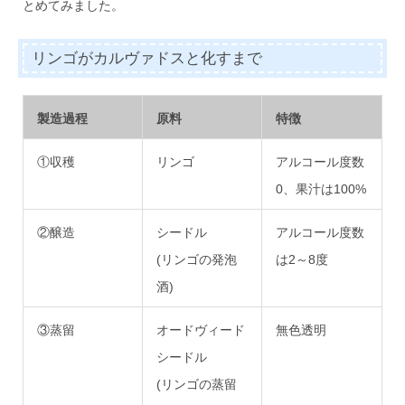
とめてみました。
リンゴがカルヴァドスと化すまで
製造過程
原料
特徴
①収穫
リンゴ
アルコール度数
0、果汁は100%
②醸造
シードル
アルコール度数
(リンゴの発泡
は2～8度
酒)
③蒸留
オードヴィード
無色透明
シードル
(リンゴの蒸留