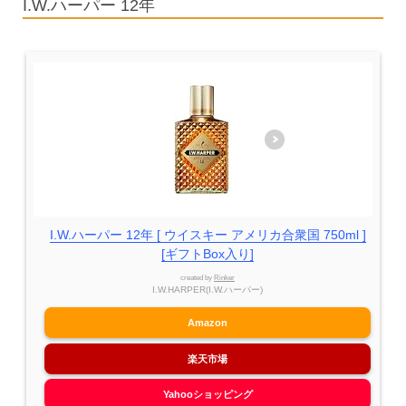
I.W.ハーパー 12年
I.W.ハーパー 12年 [ ウイスキー アメリカ合衆国 750ml ]
[ギフトBox入り]
created by
Rinker
I.W.HARPER(I.W.ハーパー)
Amazon
楽天市場
Yahooショッピング