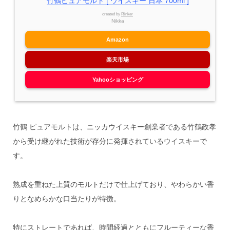
竹鶴ピュアモルト [ ウイスキー 日本 700ml ]
created by
Rinker
Nikka
Amazon
楽天市場
Yahooショッピング
竹鶴 ピュアモルトは、ニッカウイスキー創業者である竹鶴政孝
から受け継がれた技術が存分に発揮されているウイスキーで
す。
熟成を重ねた上質のモルトだけで仕上げており、やわらかい香
りとなめらかな口当たりが特徴。
特にストレートであれば、時間経過とともにフルーティーな香