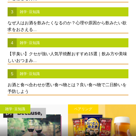
3
雑学･豆知識
なぜ人はお酒を飲みたくなるのか？心理や原因から飲みたい欲
求をおさえる...
4
雑学･豆知識
【芋臭い】クセが強い人気芋焼酎おすすめ15選｜飲み方や美味
しいおつまみ...
5
雑学･豆知識
お酒と食べ合わせが悪い食べ物とは？良い食べ物で二日酔いを
予防しよう
雑学･豆知識
ペアリング