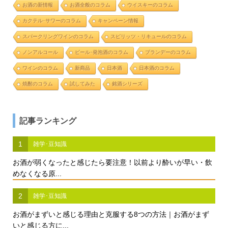
お酒の新情報
お酒全般のコラム
ウイスキーのコラム
カクテル･サワーのコラム
キャンペーン情報
スパークリングワインのコラム
スピリッツ・リキュールのコラム
ノンアルコール
ビール･発泡酒のコラム
ブランデーのコラム
ワインのコラム
新商品
日本酒
日本酒のコラム
焼酎のコラム
試してみた
銘酒シリーズ
記事ランキング
1
雑学･豆知識
お酒が弱くなったと感じたら要注意！以前より酔いが早い・飲
めなくなる原...
2
雑学･豆知識
お酒がまずいと感じる理由と克服する8つの方法｜お酒がまず
いと感じる方に...