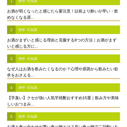
1
雑学･豆知識
お酒が弱くなったと感じたら要注意！以前より酔いが早い・飲
めなくなる原...
2
雑学･豆知識
お酒がまずいと感じる理由と克服する8つの方法｜お酒がまず
いと感じる方に...
3
雑学･豆知識
なぜ人はお酒を飲みたくなるのか？心理や原因から飲みたい欲
求をおさえる...
4
雑学･豆知識
【芋臭い】クセが強い人気芋焼酎おすすめ15選｜飲み方や美味
しいおつまみ...
5
雑学･豆知識
お酒と食べ合わせが悪い食べ物とは？良い食べ物で二日酔いを