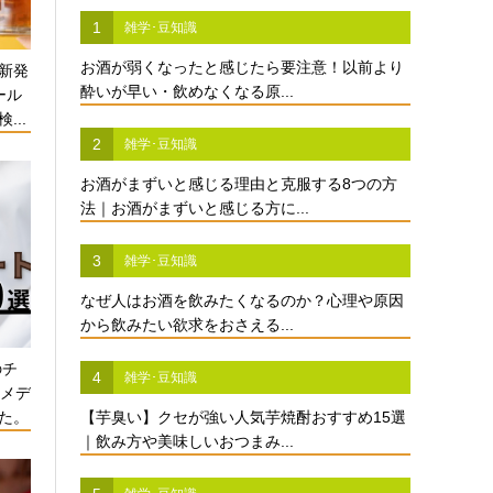
1
雑学･豆知識
お酒が弱くなったと感じたら要注意！以前より
新発
酔いが早い・飲めなくなる原...
ール
...
2
雑学･豆知識
お酒がまずいと感じる理由と克服する8つの方
法｜お酒がまずいと感じる方に...
3
雑学･豆知識
なぜ人はお酒を飲みたくなるのか？心理や原因
から飲みたい欲求をおさえる...
のチ
4
雑学･豆知識
酒メデ
た。
【芋臭い】クセが強い人気芋焼酎おすすめ15選
｜飲み方や美味しいおつまみ...