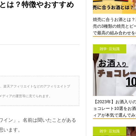
とは？特徴やおすすめ
焼売に合うお酒とは？
売の3種類の焼売とビ
で最高の組み合わせを検
雑学･豆知識
ト、楽天アフィリエイトなどのアフィリエイトプ
メディアの運営等に充てられます。
【2023年】お酒入り
ョコレート10選をお
ィアが本気で選んでみ
ワイン」。名前は聞いたことがある
思います。
雑学･豆知識