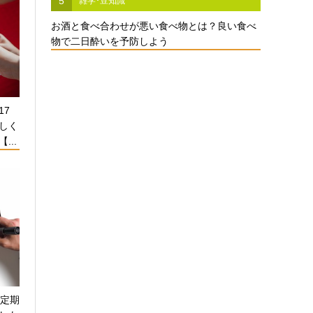
5
雑学･豆知識
お酒と食べ合わせが悪い食べ物とは？良い食べ
物で二日酔いを予防しよう
17
しく
...
！定期