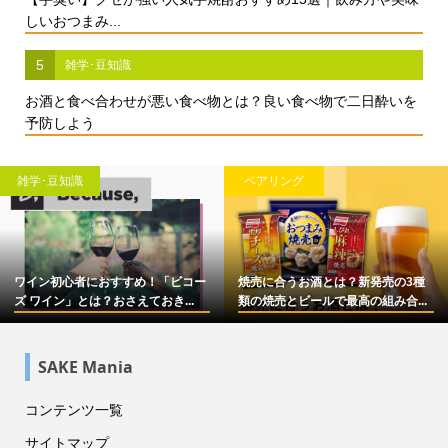
しいおつまみ...
5
雑学･豆知識
お酒と食べ合わせが悪い食べ物とは？良い食べ物で二日酔いを
予防しよう
雑学･豆知識
ペアリング
ワイン初心者におすすめ！「ビコー
焼売に合うお酒とは？新発売の3種
ズ ワイン」とは？おさえておき...
類の焼売とビールで最高の組み合...
SAKE Mania
コンテンツ一覧
サイトマップ