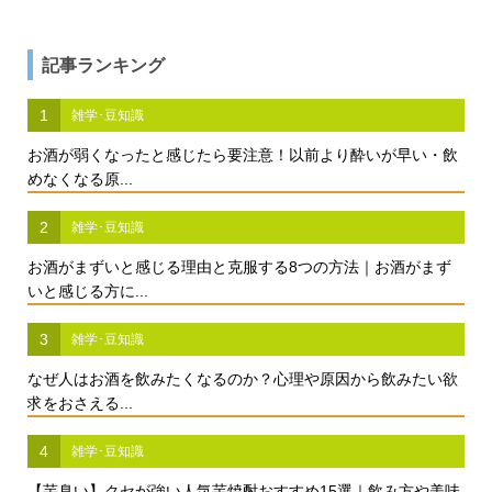
記事ランキング
1
雑学･豆知識
お酒が弱くなったと感じたら要注意！以前より酔いが早い・飲
めなくなる原...
2
雑学･豆知識
お酒がまずいと感じる理由と克服する8つの方法｜お酒がまず
いと感じる方に...
3
雑学･豆知識
なぜ人はお酒を飲みたくなるのか？心理や原因から飲みたい欲
求をおさえる...
4
雑学･豆知識
【芋臭い】クセが強い人気芋焼酎おすすめ15選｜飲み方や美味