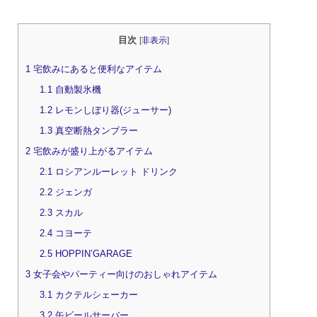
目次
[
非表示
]
1
宅飲みにあると便利なアイテム
1.1
自動製氷機
1.2
レモンしぼり器(ジューサー)
1.3
真空断熱タンブラー
2
宅飲みが盛り上がるアイテム
2.1
ロシアンルーレット ドリンク
2.2
ジェンガ
2.3
スカル
2.4
コヨーテ
2.5
HOPPIN’GARAGE
3
女子会やパーティー向けのおしゃれアイテム
3.1
カクテルシェーカー
3.2
缶ビールサーバー