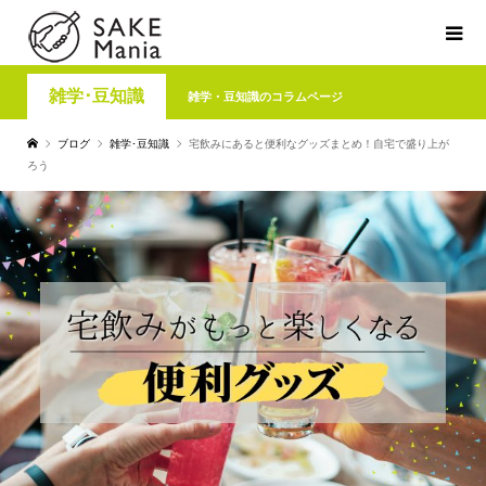
雑学･豆知識
雑学・豆知識のコラムページ
ブログ
雑学･豆知識
宅飲みにあると便利なグッズまとめ！自宅で盛り上が
ろう