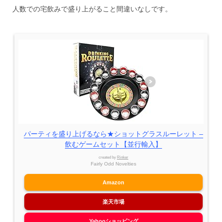
人数での宅飲みで盛り上がること間違いなしです。
パーティを盛り上げるなら★ショットグラスルーレット –
飲むゲームセット【並行輸入】
created by
Rinker
Fairly Odd Novelties
Amazon
楽天市場
Yahooショッピング