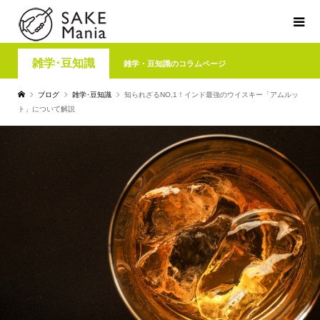
雑学･豆知識
雑学・豆知識のコラムページ
ブログ
雑学･豆知識
知られざるNO,1！インド最強のウイスキー「アムルッ
ト」について解説