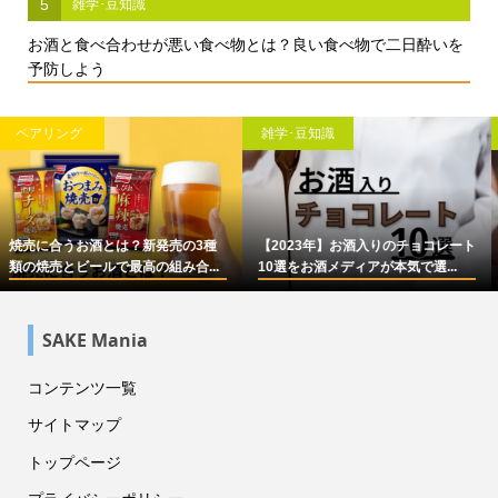
5
雑学･豆知識
お酒と食べ合わせが悪い食べ物とは？良い食べ物で二日酔いを
予防しよう
雑学･豆知識
雑学･豆知識
【2023年】お酒入りのチョコレート
シャンパンのおすすめ17選！選び方
10選をお酒メディアが本気で選...
やより美味しく飲むコツなども...
SAKE Mania
コンテンツ一覧
サイトマップ
トップページ