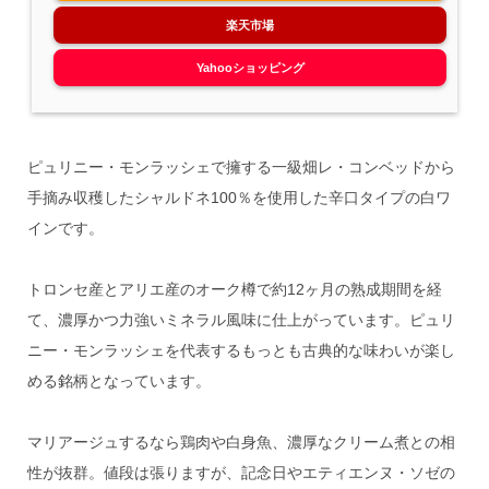
楽天市場
Yahooショッピング
ピュリニー・モンラッシェで擁する一級畑レ・コンベッドから
手摘み収穫したシャルドネ100％を使用した辛口タイプの白ワ
インです。
トロンセ産とアリエ産のオーク樽で約12ヶ月の熟成期間を経
て、濃厚かつ力強いミネラル風味に仕上がっています。ピュリ
ニー・モンラッシェを代表するもっとも古典的な味わいが楽し
める銘柄となっています。
マリアージュするなら鶏肉や白身魚、濃厚なクリーム煮との相
性が抜群。値段は張りますが、記念日やエティエンヌ・ソゼの