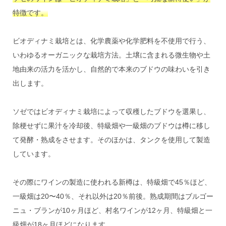
特徴です。
ビオディナミ栽培とは、化学農薬や化学肥料を不使用で行う、
いわゆるオーガニックな栽培方法。土壌に含まれる微生物や土
地由来の活力を活かし、自然的で本来のブドウの味わいを引き
出します。
ソゼではビオディナミ栽培によって収穫したブドウを選果し、
除梗せずに果汁を冷却後、特級畑や一級畑のブドウは樽に移し
て発酵・熟成をさせます。そのほかは、タンクを使用して製造
しています。
その際にワインの製造に使われる新樽は、特級畑で45％ほど、
一級畑は20〜40％、それ以外は20％前後。熟成期間はブルゴー
ニュ・ブランが10ヶ月ほど、村名ワインが12ヶ月、特級畑と一
級畑が18ヶ月ほどになります。