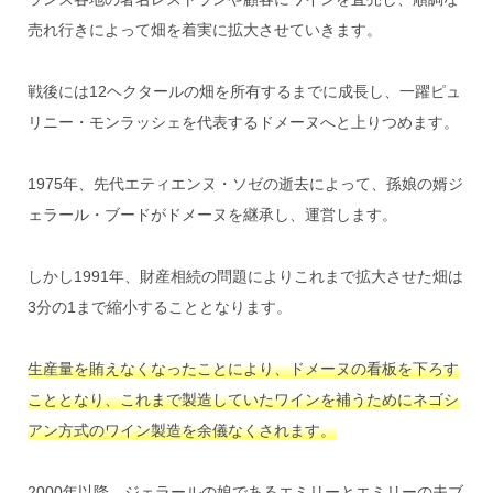
売れ行きによって畑を着実に拡大させていきます。
戦後には12ヘクタールの畑を所有するまでに成長し、一躍ピュ
リニー・モンラッシェを代表するドメーヌへと上りつめます。
1975年、先代エティエンヌ・ソゼの逝去によって、孫娘の婿ジ
ェラール・ブードがドメーヌを継承し、運営します。
しかし1991年、財産相続の問題によりこれまで拡大させた畑は
3分の1まで縮小することとなります。
生産量を賄えなくなったことにより、ドメーヌの看板を下ろす
こととなり、これまで製造していたワインを補うためにネゴシ
アン方式のワイン製造を余儀なくされます。
2000年以降、ジェラールの娘であるエミリーとエミリーの夫ブ