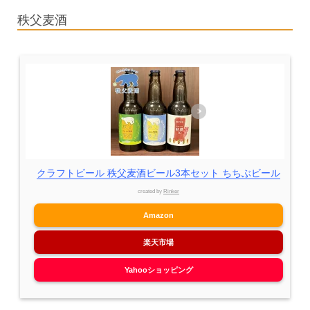
秩父麦酒
クラフトビール 秩父麦酒ビール3本セット ちちぶビール
created by
Rinker
Amazon
楽天市場
Yahooショッピング