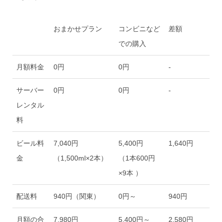
おまかせプラン
コンビニなど
差額
での購入
おまかせプラン
コンビニなど
差額
月額料金
0円
0円
-
での購入
サーバー
0円
0円
-
レンタル
料
ビール料
7,040円
5,400円
1,640円
金
（1,500ml×2本）
（1本600円
×9本 ）
配送料
940円（関東）
0円～
940円
月額の合
7,980円
5,400円～
2,580円