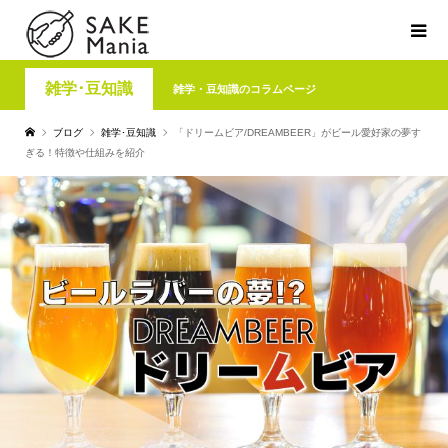
雑学･豆知識
雑学・豆知識のコラムページ
ブログ
雑学･豆知識
「ドリームビア/DREAMBEER」がビール愛好家の夢す
ぎる！特徴や仕組みを紹介