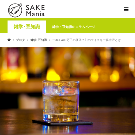
雑学･豆知識
雑学・豆知識のコラムページ
ブログ
雑学･豆知識
一本1,400万円の価値？幻のウイスキー軽井沢とは