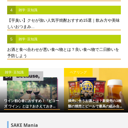
4
雑学･豆知識
【芋臭い】クセが強い人気芋焼酎おすすめ15選｜飲み方や美味
しいおつまみ...
5
雑学･豆知識
お酒と食べ合わせが悪い食べ物とは？良い食べ物で二日酔いを
予防しよう
雑学･豆知識
雑学･豆知識
【2023年】お酒入りのチョコレート
シャンパンのおすすめ17選！選び方
10選をお酒メディアが本気で選...
やより美味しく飲むコツなども...
SAKE Mania