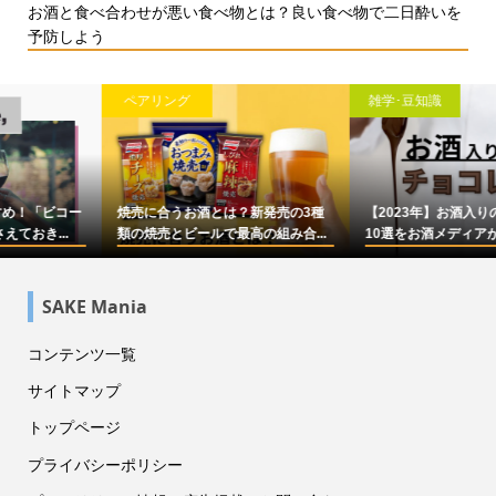
お酒と食べ合わせが悪い食べ物とは？良い食べ物で二日酔いを
予防しよう
雑学･豆知識
雑学･豆知識
【2023年】お酒入りのチョコレート
シャンパンのおすすめ17選！選び方
10選をお酒メディアが本気で選...
やより美味しく飲むコツなども...
SAKE Mania
コンテンツ一覧
サイトマップ
トップページ
プライバシーポリシー