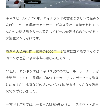
ギネスビールは1759年、アイルランドの首都ダブリンで産声を
あげました。創業者のアーサー・ギネス氏が、当時使われてい
なかった醸造所をリース契約してビールを造り始めたのがギネ
ス誕生のきっかけです。
醸造所の契約期間は驚愕の
9000年
！？
貸主に対するブラックジ
ョークかと思いきや本当の話なのだそう…。
19世紀、ロンドンではイギリス発祥の黒ビール「ポーター」が
大流行しました。周辺のブルワリーはこぞってポーターを造り
始めますが、水質などの違いなどの要因があり、なかなか製品
化できずにいました。
一方ギネス社ではポーターの研究が行われ、「スタウト・ポー