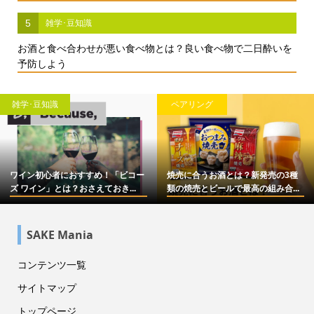
5
雑学･豆知識
お酒と食べ合わせが悪い食べ物とは？良い食べ物で二日酔いを
予防しよう
雑学･豆知識
ペアリング
ワイン初心者におすすめ！「ビコー
焼売に合うお酒とは？新発売の3種
ズ ワイン」とは？おさえておき...
類の焼売とビールで最高の組み合...
SAKE Mania
コンテンツ一覧
サイトマップ
トップページ