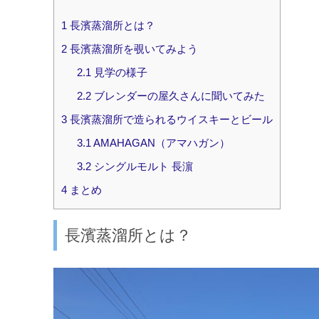
1
長濱蒸溜所とは？
2
長濱蒸溜所を覗いてみよう
2.1
見学の様子
2.2
ブレンダーの屋久さんに聞いてみた
3
長濱蒸溜所で造られるウイスキーとビール
3.1
AMAHAGAN（アマハガン）
3.2
シングルモルト 長濵
4
まとめ
長濱蒸溜所とは？