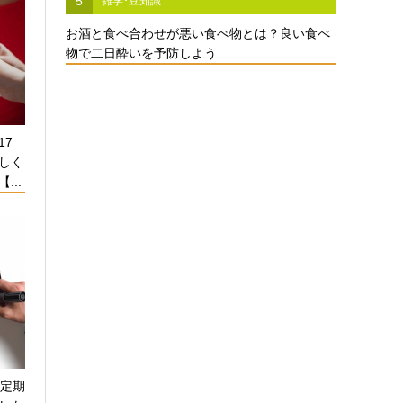
5
雑学･豆知識
お酒と食べ合わせが悪い食べ物とは？良い食べ
物で二日酔いを予防しよう
17
しく
...
！定期