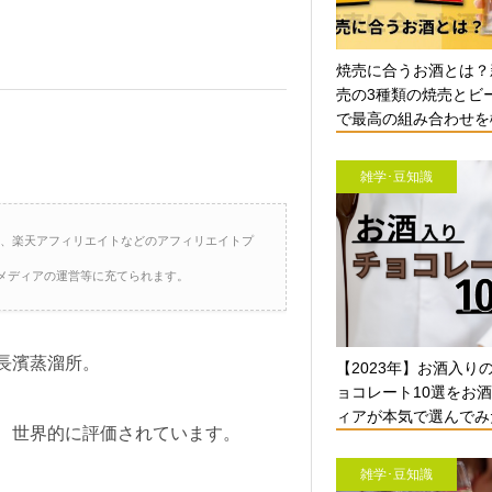
焼売に合うお酒とは？
売の3種類の焼売とビ
で最高の組み合わせを検
雑学･豆知識
ト、楽天アフィリエイトなどのアフィリエイトプ
メディアの運営等に充てられます。
長濱蒸溜所。
【2023年】お酒入り
ョコレート10選をお
ィアが本気で選んでみ
、世界的に評価されています。
雑学･豆知識