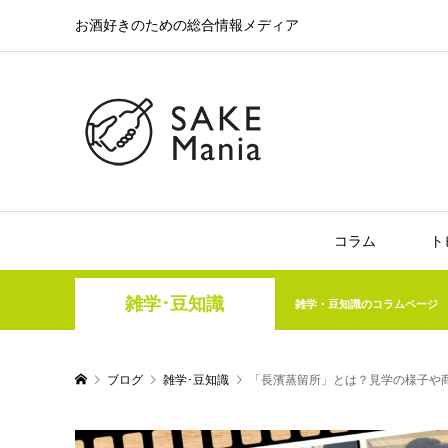
お酒好きのための総合情報メディア
コラム
ト
雑学･豆知識
雑学・豆知識のコラムページ
ブログ
雑学･豆知識
「長濱蒸留所」とは？見学の様子や