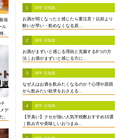
1
雑学･豆知識
お酒が弱くなったと感じたら要注意！以前より
新発
酔いが早い・飲めなくなる原...
ール
...
2
雑学･豆知識
お酒がまずいと感じる理由と克服する8つの方
法｜お酒がまずいと感じる方に...
3
雑学･豆知識
なぜ人はお酒を飲みたくなるのか？心理や原因
から飲みたい欲求をおさえる...
のチ
4
雑学･豆知識
酒メデ
た。
【芋臭い】クセが強い人気芋焼酎おすすめ15選
｜飲み方や美味しいおつまみ...