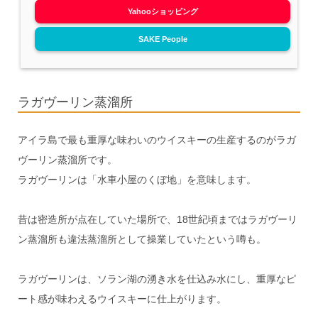
Yahooショッピング
SAKE People
ラガヴーリン蒸溜所
アイラ島で最も重厚な味わいのウイスキーの生産するのがラガ
ヴーリン蒸溜所です。
ラガヴーリンは「水車小屋のくぼ地」を意味します。
昔は密造所が点在していた場所で、18世紀頃まではラガヴーリ
ン蒸溜所も違法蒸溜所として操業していたという噂も。
ラガヴーリンは、ソラン湖の湧き水を仕込み水にし、重厚なピ
ート感が味わえるウイスキーに仕上がります。