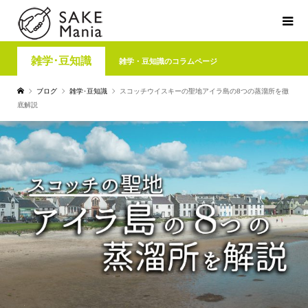
雑学･豆知識
雑学・豆知識のコラムページ
ブログ
雑学･豆知識
スコッチウイスキーの聖地アイラ島の8つの蒸溜所を徹
底解説