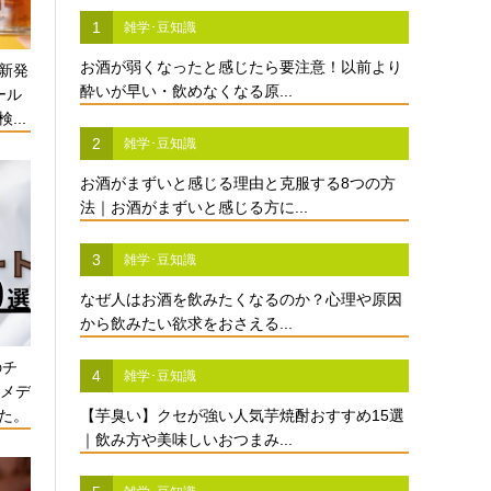
1
雑学･豆知識
お酒が弱くなったと感じたら要注意！以前より
新発
酔いが早い・飲めなくなる原...
ール
...
2
雑学･豆知識
お酒がまずいと感じる理由と克服する8つの方
法｜お酒がまずいと感じる方に...
3
雑学･豆知識
なぜ人はお酒を飲みたくなるのか？心理や原因
から飲みたい欲求をおさえる...
のチ
4
雑学･豆知識
酒メデ
た。
【芋臭い】クセが強い人気芋焼酎おすすめ15選
｜飲み方や美味しいおつまみ...