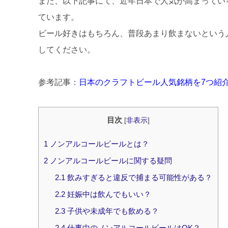
また、以下記事にて、近年日本で人気が高まってい
ています。
ビール好きはもちろん、普段あまり飲まないという
してください。
参考記事：
日本のクラフトビール人気銘柄を7つ紹
目次
[
非表示
]
1
ノンアルコールビールとは？
2
ノンアルコールビールに関する疑問
2.1
飲みすぎると違反で捕まる可能性がある？
2.2
妊娠中は飲んでもいい？
2.3
子供や未成年でも飲める？
2.4
仕事中のノンアルコールビールはOK？