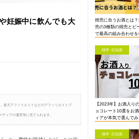
や妊娠中に飲んでも大
焼売に合うお酒とは？
売の3種類の焼売とビ
で最高の組み合わせを検
雑学･豆知識
【2023年】お酒入り
ト、楽天アフィリエイトなどのアフィリエイトプ
ョコレート10選をお
メディアの運営等に充てられます。
ィアが本気で選んでみ
雑学･豆知識