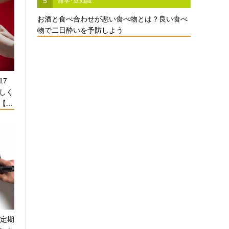
5
雑学･豆知識
お酒と食べ合わせが悪い食べ物とは？良い食べ
物で二日酔いを予防しよう
17
しく
...
！定期