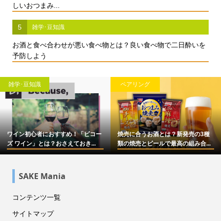
しいおつまみ...
5
雑学･豆知識
お酒と食べ合わせが悪い食べ物とは？良い食べ物で二日酔いを
予防しよう
雑学･豆知識
ペアリング
ワイン初心者におすすめ！「ビコー
焼売に合うお酒とは？新発売の3種
ズ ワイン」とは？おさえておき...
類の焼売とビールで最高の組み合...
SAKE Mania
コンテンツ一覧
サイトマップ