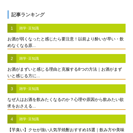
記事ランキング
1
雑学･豆知識
お酒が弱くなったと感じたら要注意！以前より酔いが早い・飲
めなくなる原...
2
雑学･豆知識
お酒がまずいと感じる理由と克服する8つの方法｜お酒がまず
いと感じる方に...
3
雑学･豆知識
なぜ人はお酒を飲みたくなるのか？心理や原因から飲みたい欲
求をおさえる...
4
雑学･豆知識
【芋臭い】クセが強い人気芋焼酎おすすめ15選｜飲み方や美味