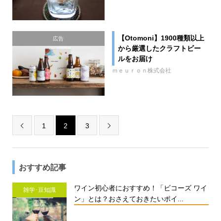
【Otomoni】1900種類以上
広告
から厳選したクラフトビー
ルをお届け
ｍｅｕｒｏｎ株式会社
1
2
3


おすすめ記事
ワイン初心者におすすめ！「ビコーズ ワイ
雑学･豆知識
ン」とは？おさえておきたいポイ...