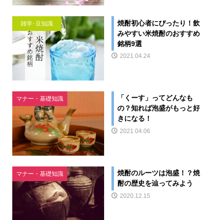
焼酎初心者にぴったり！飲
雑学･豆知識
みやすい米焼酎のおすすめ
銘柄9選
2021.04.24
「くーす」ってどんなも
マナー・基礎知識
の？知れば泡盛がもっと好
きになる！
2021.04.06
焼酎のルーツは泡盛！？焼
マナー・基礎知識
酎の歴史を辿ってみよう
2020.12.15